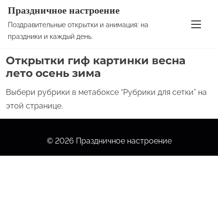
S
Праздничное настроение
k
Поздравительные открытки и анимация: на
i
праздники и каждый день.
p
Открытки гиф картинки весна
t
лето осень зима
o
c
Выбери рубрики в метабоксе “Рубрики для сетки” на
o
этой странице.
n
t
© 2026 Праздничное настроение
e
n
t